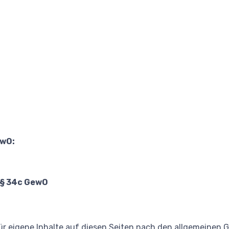
ewO:
 § 34c GewO
ür eigene Inhalte auf diesen Seiten nach den allgemeinen 