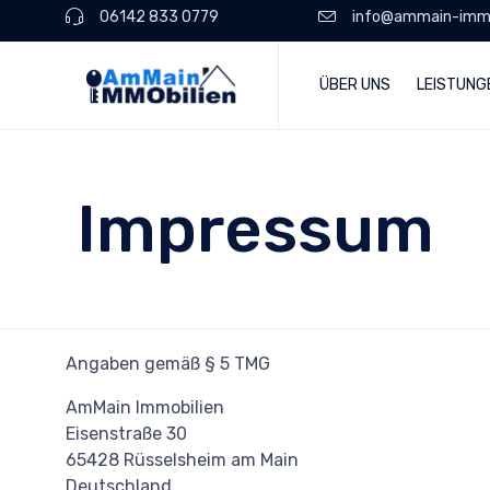
06142 833 0779
​info@ammain-immo
ÜBER UNS
LEISTUNG
Impressum
Angaben gemäß § 5 TMG
AmMain Immobilien
Eisenstraße 30
65428 Rüsselsheim am Main
Deutschland