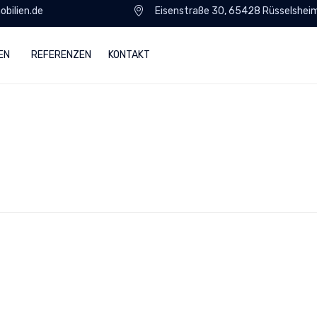
bilien.de
Eisenstraße 30, 65428 Rüsselshei
EN
REFERENZEN
KONTAKT